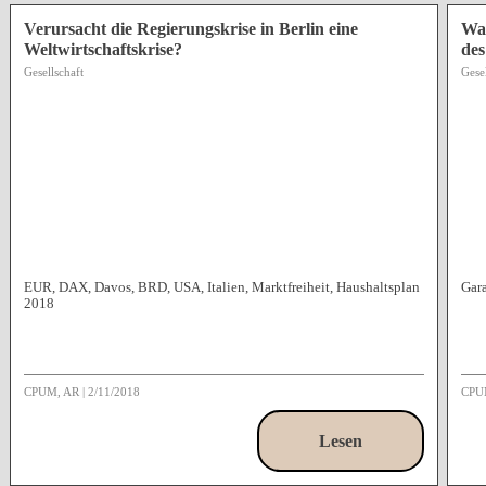
Verursacht die Regierungskrise in Berlin eine
Was
Weltwirtschaftskrise?
des
Gesellschaft
Gesel
EUR, DAX, Davos, BRD, USA, Italien, Marktfreiheit, Haushaltsplan
Gara
2018
CPUM, AR
|
2/11/2018
CPU
Lesen